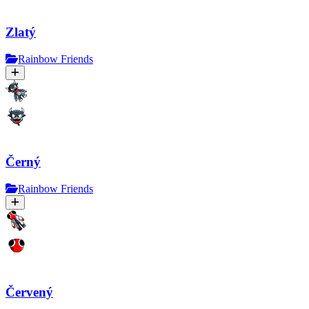
Zlatý
Rainbow Friends
Černý
Rainbow Friends
Červený