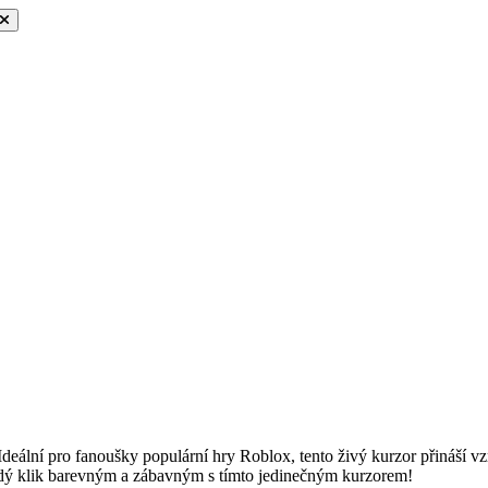
eální pro fanoušky populární hry Roblox, tento živý kurzor přináší vz
ždý klik barevným a zábavným s tímto jedinečným kurzorem!