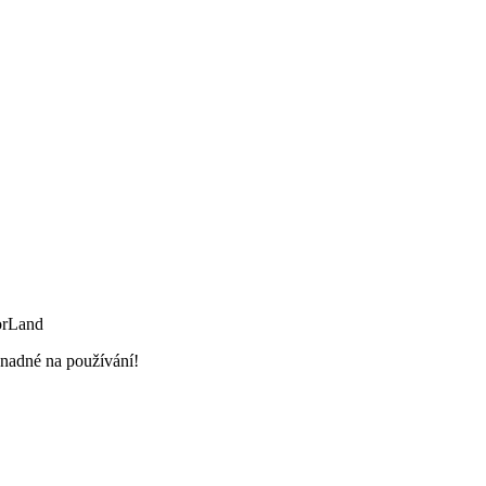
orLand
snadné na používání!