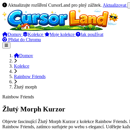
Aktualizujte rozšíření CursorLand pro plný zážitek.
Aktualizovat
Domov
Kolekce
Moje kolekce
Jak používat
Přidat do Chromu
Domov
Kolekce
Rainbow Friends
Žlutý morph
Rainbow Friends
Žlutý Morph Kurzor
Objevte fascinující Žlutý Morph Kurzor z kolekce Rainbow Friends. Id
Rainbow Friends, zatímco surfujete po webu s elegancí. Udělejte ka