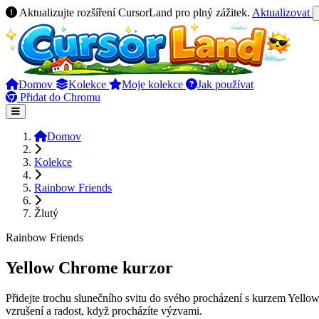
Aktualizujte rozšíření CursorLand pro plný zážitek.
Aktualizovat
Domov
Kolekce
Moje kolekce
Jak používat
Přidat do Chromu
Domov
Kolekce
Rainbow Friends
Žlutý
Rainbow Friends
Yellow Chrome kurzor
Přidejte trochu slunečního svitu do svého procházení s kurzem Yello
vzrušení a radost, když procházíte výzvami.