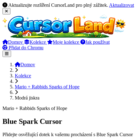
Aktualizujte rozšíření CursorLand pro plný zážitek.
Aktualizovat
Domov
Kolekce
Moje kolekce
Jak používat
Přidat do Chromu
Domov
Kolekce
Mario + Rabbids Sparks of Hope
Modrá jiskra
Mario + Rabbids Sparks of Hope
Blue Spark Cursor
Přidejte osvěžující dotek k vašemu procházení s Blue Spark Cursor