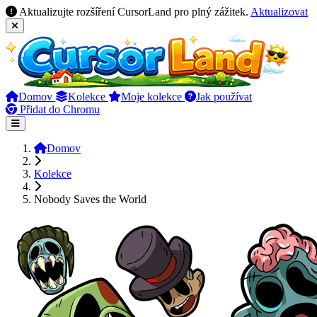
Aktualizujte rozšíření CursorLand pro plný zážitek.
Aktualizovat
Domov
Kolekce
Moje kolekce
Jak používat
Přidat do Chromu
Domov
Kolekce
Nobody Saves the World