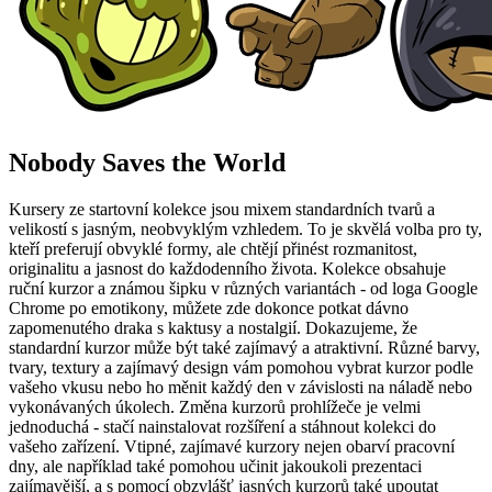
Nobody Saves the World
Kursery ze startovní kolekce jsou mixem standardních tvarů a
velikostí s jasným, neobvyklým vzhledem. To je skvělá volba pro ty,
kteří preferují obvyklé formy, ale chtějí přinést rozmanitost,
originalitu a jasnost do každodenního života. Kolekce obsahuje
ruční kurzor a známou šipku v různých variantách - od loga Google
Chrome po emotikony, můžete zde dokonce potkat dávno
zapomenutého draka s kaktusy a nostalgií. Dokazujeme, že
standardní kurzor může být také zajímavý a atraktivní. Různé barvy,
tvary, textury a zajímavý design vám pomohou vybrat kurzor podle
vašeho vkusu nebo ho měnit každý den v závislosti na náladě nebo
vykonávaných úkolech. Změna kurzorů prohlížeče je velmi
jednoduchá - stačí nainstalovat rozšíření a stáhnout kolekci do
vašeho zařízení. Vtipné, zajímavé kurzory nejen obarví pracovní
dny, ale například také pomohou učinit jakoukoli prezentaci
zajímavější, a s pomocí obzvlášť jasných kurzorů také upoutat