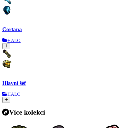
Cortana
HALO
Hlavní šéf
HALO
Více kolekcí