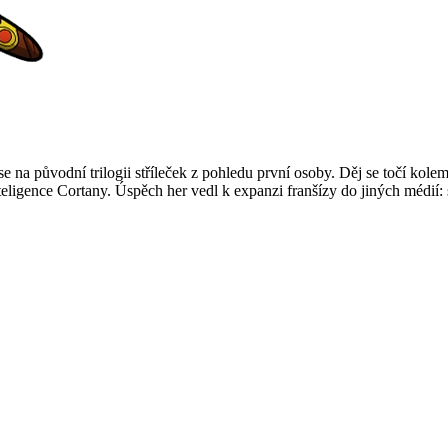
 na původní trilogii stříleček z pohledu první osoby. Děj se točí kolem
teligence Cortany. Úspěch her vedl k expanzi franšízy do jiných médií