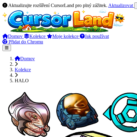
Aktualizujte rozšíření CursorLand pro plný zážitek.
Aktualizovat
Domov
Kolekce
Moje kolekce
Jak používat
Přidat do Chromu
Domov
Kolekce
HALO