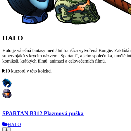
HALO
Halo je válečná fantasy mediální franšíza vytvořená Bungie. Zakládá se
supervojáků s krycím názvem "Spartani", a jeho společníka, umělé in
komiksů, krátkých filmů, animací a celovečerních filmů.
10 kurzorů v této kolekci
SPARTAN B312 Plazmová puška
HALO