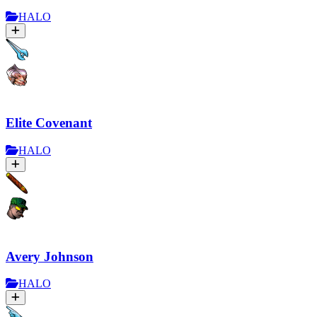
HALO
Elite Covenant
HALO
Avery Johnson
HALO